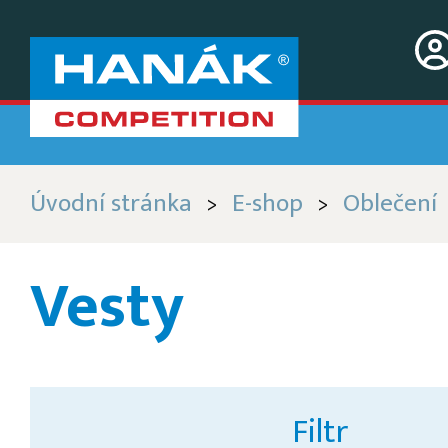
Úvodní stránka
E-shop
Oblečení
>
>
Vesty
Filtr