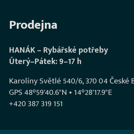
Prodejna
HANÁK – Rybářské potřeby
Úterý–Pátek: 9–17 h
Karolíny Světlé 540/6, 370 04 České 
GPS 48°59'40.6"N • 14°28'17.9"E
+420 387 319 151