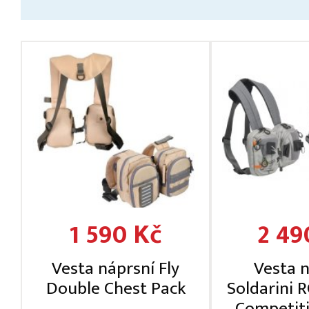
1 590 Kč
2 49
Vesta náprsní Fly
Vesta 
Double Chest Pack
Soldarini 
Competit