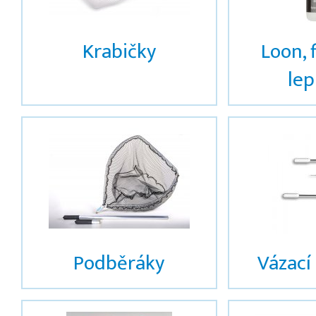
Krabičky
Loon, 
lepi
Podběráky
Vázací