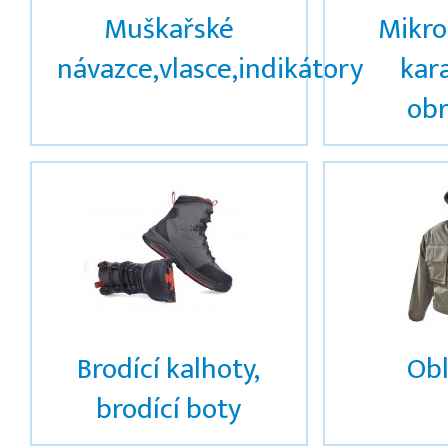
Muškařské
Mikro
návazce,vlasce,indikátory
kar
obr
Brodící kalhoty,
Obl
brodící boty