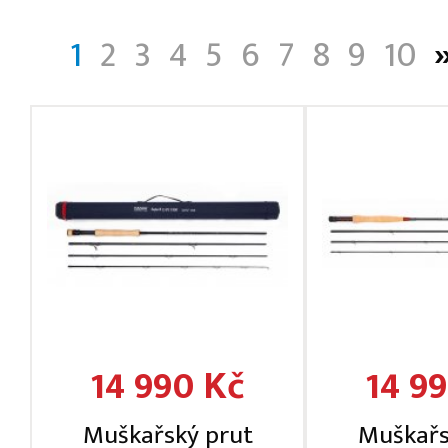
1
2
3
4
5
6
7
8
9
10
14 990 Kč
14 9
Muškařský prut
Muškařs