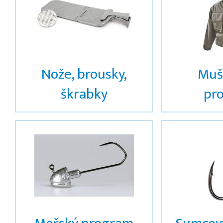
Nože, brousky,
Muš
škrabky
pr