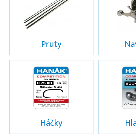
Pruty
Na
Háčky
Hl