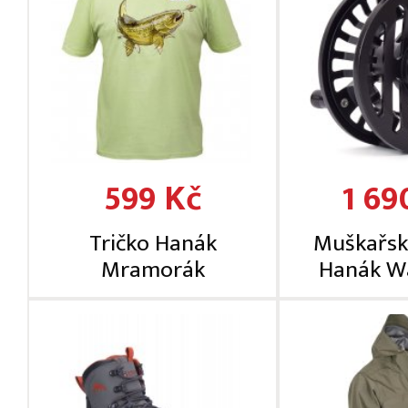
599 Kč
1 69
Tričko Hanák
Muškařsk
Mramorák
Hanák W