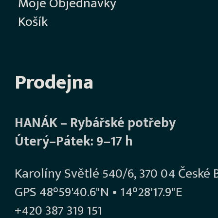
Moje Objednávky
Košík
Prodejna
HANÁK – Rybářské potřeby
Úterý–Pátek: 9–17 h
Karolíny Světlé 540/6, 370 04 České 
GPS 48°59'40.6"N • 14°28'17.9"E
+420 387 319 151