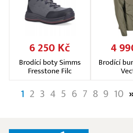
6 250 Kč
4 99
Brodící boty Simms
Brodící bu
Fresstone Filc
Vec
1
2
3
4
5
6
7
8
9
10