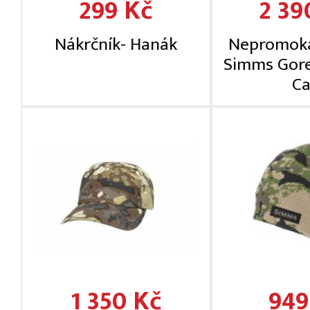
299 Kč
2 39
Nákrčník- Hanák
Nepromoka
Simms Gor
C
1 350 Kč
949