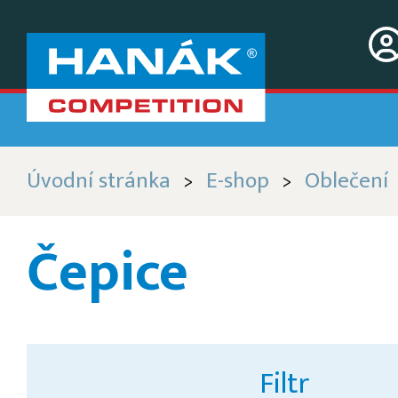
Úvodní stránka
E-shop
Oblečení
>
>
Čepice
Filtr