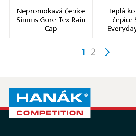
Nepromokavá čepice
Teplá k
Simms Gore-Tex Rain
čepice
Cap
Everyda
1
2