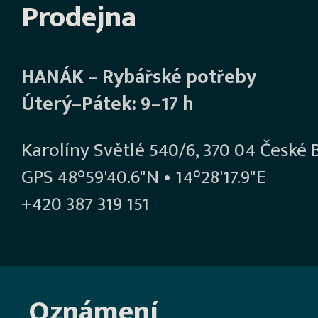
Prodejna
HANÁK – Rybářské potřeby
Úterý–Pátek: 9–17 h
Karolíny Světlé 540/6, 370 04 České 
GPS 48°59'40.6"N • 14°28'17.9"E
+420 387 319 151
Oznámení