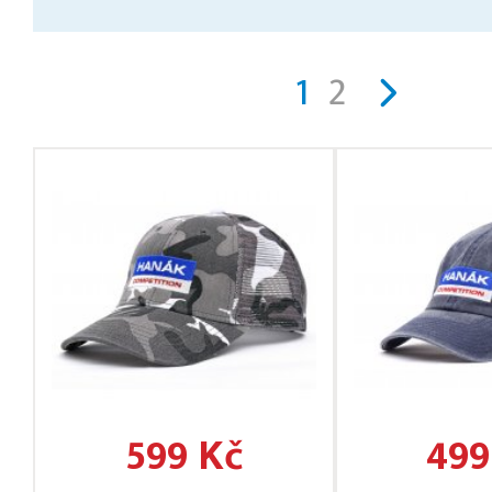
1
2
599 Kč
499