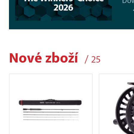
Dow
Nové zboží
/ 25