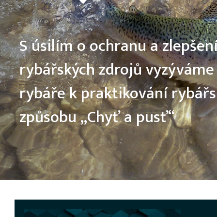
S úsilím o ochranu a zlepšen
rybářských zdrojů vyzýváme
rybáře k praktikování rybář
způsobu „Chyť a pusť“