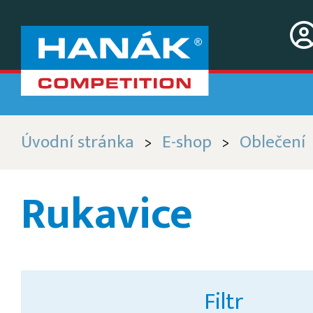
Úvodní stránka
E-shop
Oblečení
>
>
Rukavice
Filtr