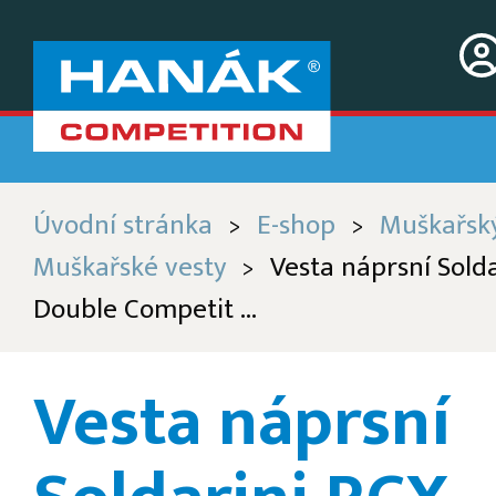
Úvodní stránka
E-shop
Muškařsk
>
>
Muškařské vesty
Vesta náprsní Sold
>
Double Competit ...
Vesta náprsní