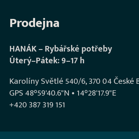
Prodejna
HANÁK – Rybářské potřeby
Úterý–Pátek: 9–17 h
Karolíny Světlé 540/6, 370 04 České 
GPS 48°59'40.6"N • 14°28'17.9"E
+420 387 319 151