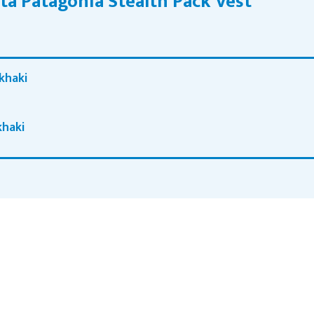
ta Patagonia Stealth Pack Vest
khaki
khaki