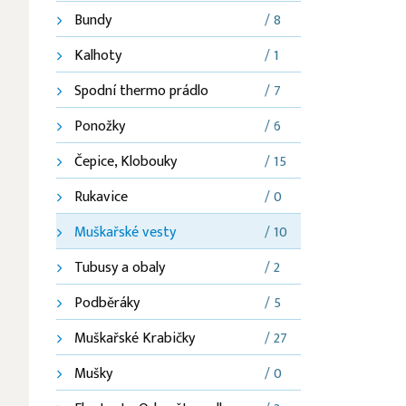
Bundy
/ 8
Kalhoty
/ 1
Spodní thermo prádlo
/ 7
Ponožky
/ 6
Čepice, Klobouky
/ 15
Rukavice
/ 0
Muškařské vesty
/ 10
Tubusy a obaly
/ 2
Podběráky
/ 5
Muškařské Krabičky
/ 27
Mušky
/ 0