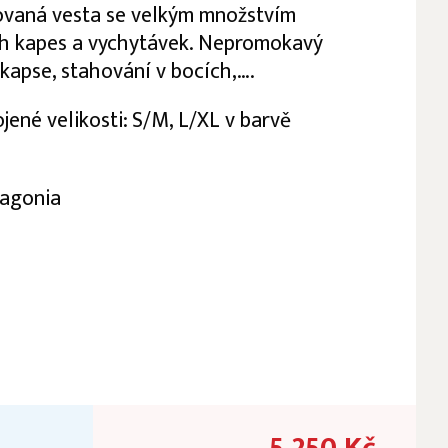
ovaná vesta se velkým množstvím
h kapes a vychytávek. Nepromokavý
 kapse, stahování v bocích,….
jené velikosti: S/M, L/XL v barvě
tagonia
5 250 Kč