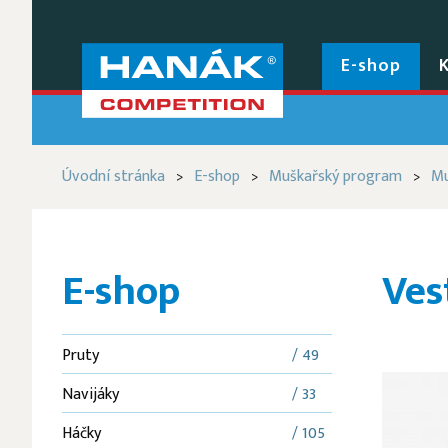
E-shop
Úvodní stránka
E-shop
Muškařský program
Mu
>
>
>
E-shop
Ves
Pruty
/ 49
Navijáky
/ 33
Háčky
/ 105