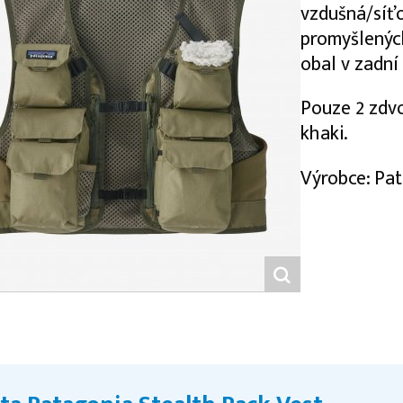
vzdušná/síť
promyšlenýc
obal v zadní
Pouze 2 zdvo
khaki.
Výrobce: Pa