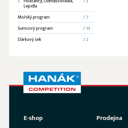
Floatanty, Odmaštovadla,
/ 3
Lepidla
Mořský program
/ 7
Sumcový program
/ 13
Dárkový šek
/ 2
E-shop
Prodejna