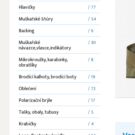
Hlavičky
/ 77
Muškařské šňůry
/ 54
Backing
/ 6
Muškařské
/ 30
návazce,vlasce,indikátory
Mikrokroužky, karabinky,
/ 8
obratlíky
Brodící kalhoty, brodící boty
/ 19
Oblečení
/ 72
Polarizační brýle
/ 17
Tašky, obaly, tubusy
/ 5
Krabičky
/ 4