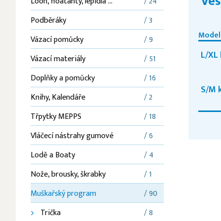
Ves
Loon, floatanty, lepidla ...
/ 24
Podběráky
/ 3
Model
Vázací pomůcky
/ 9
L/XL 
Vázací materiály
/ 51
Doplňky a pomůcky
/ 16
S/M 
Knihy, Kalendáře
/ 2
Třpytky MEPPS
/ 18
Vláčecí nástrahy gumové
/ 6
Lodě a Boaty
/ 4
Nože, brousky, škrabky
/ 1
Muškařský program
/ 90
Trička
/ 8