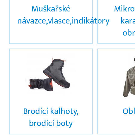
Muškařské
Mikro
návazce,vlasce,indikátory
kar
obr
Brodící kalhoty,
Obl
brodící boty