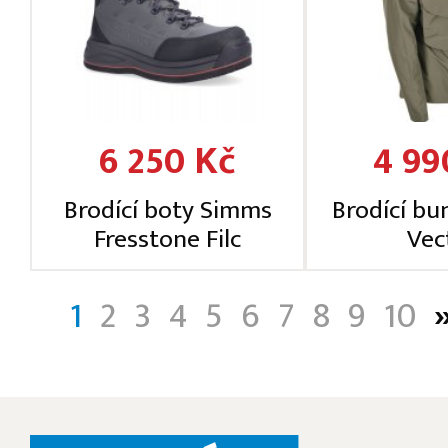
6 250 Kč
4 99
Brodící boty Simms
Brodící bu
Fresstone Filc
Vec
1
2
3
4
5
6
7
8
9
10