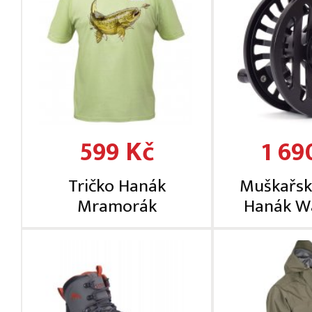
599 Kč
1 69
Tričko Hanák
Muškařsk
Mramorák
Hanák W