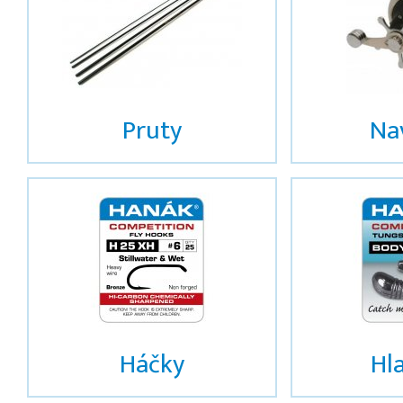
Pruty
Na
Háčky
Hl