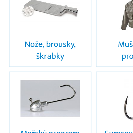
Nože, brousky,
Muš
škrabky
pr