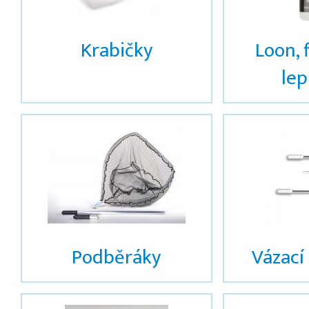
Krabičky
Loon, 
lepi
Podběráky
Vázací