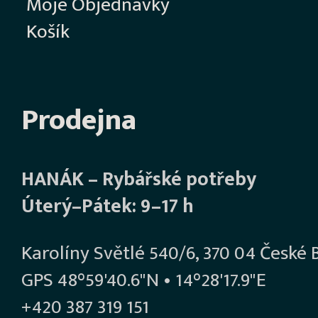
Moje Objednávky
Košík
Prodejna
HANÁK – Rybářské potřeby
Úterý–Pátek: 9–17 h
Karolíny Světlé 540/6, 370 04 České 
GPS 48°59'40.6"N • 14°28'17.9"E
+420 387 319 151