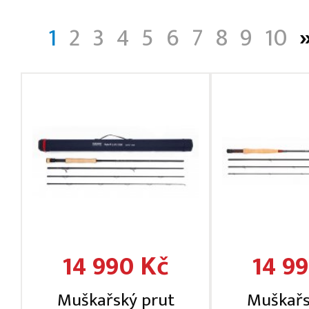
1
2
3
4
5
6
7
8
9
10
14 990 Kč
14 9
Muškařský prut
Muškařs