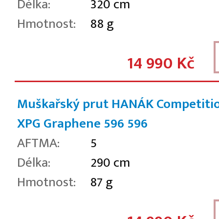
Délka:
320 cm
Hmotnost:
88 g
14 990 Kč
Muškařský prut HANÁK Competiti
XPG Graphene 596
596
AFTMA:
5
Délka:
290 cm
Hmotnost:
87 g