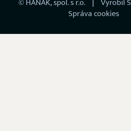
© HANÁK, spol. s r.o. | Vyrobil
S
Správa cookies