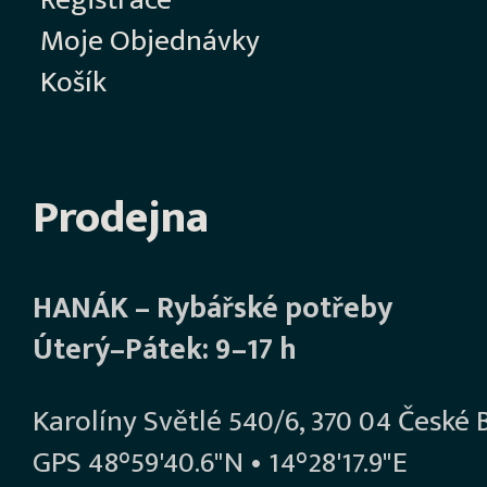
Registrace
Moje Objednávky
Košík
Prodejna
HANÁK – Rybářské potřeby
Úterý–Pátek: 9–17 h
Karolíny Světlé 540/6, 370 04 České 
GPS 48°59'40.6"N • 14°28'17.9"E