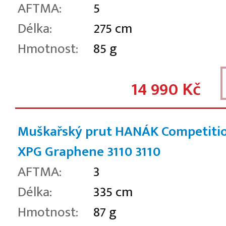
AFTMA:
5
Délka:
275 cm
Hmotnost:
85 g
14 990 Kč
Muškařský prut HANÁK Competiti
XPG Graphene 3110
3110
AFTMA:
3
Délka:
335 cm
Hmotnost:
87 g