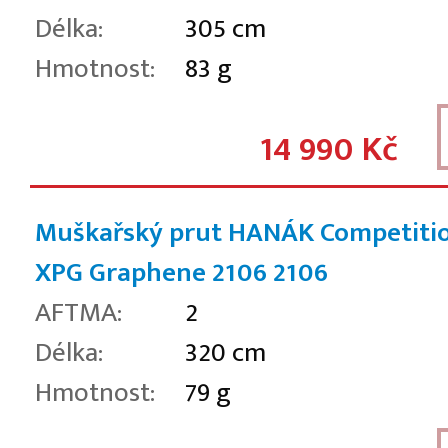
Délka:
305 cm
Hmotnost:
83 g
14 990 Kč
Muškařský prut HANÁK Competiti
XPG Graphene 2106
2106
AFTMA:
2
Délka:
320 cm
Hmotnost:
79 g