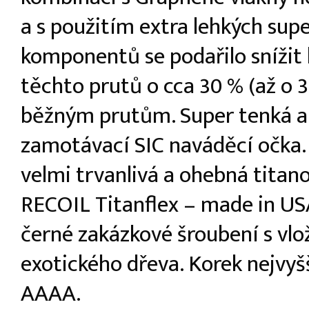
a s použitím extra lehkých supe
komponentů se podařilo sníži
těchto prutů o cca 30 % (až o 3
běžným prutům. Super tenká a
zamotávací SIC naváděcí očka
velmi trvanlivá a ohebná titan
RECOIL Titanflex – made in USA
černé zakázkové šroubení s vlo
exotického dřeva. Korek nejvyšš
AAAA.