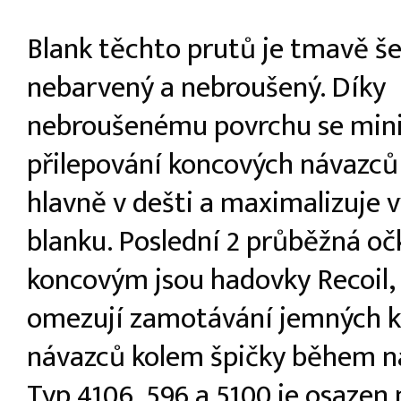
Blank těchto prutů je tmavě š
nebarvený a nebroušený. Díky
nebroušenému povrchu se mini
přilepování koncových návazců
hlavně v dešti a maximalizuje 
blanku. Poslední 2 průběžná oč
koncovým jsou hadovky Recoil,
omezují zamotávání jemných 
návazců kolem špičky během n
Typ 4106, 596 a 5100 je osazen