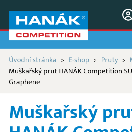
Úvodní stránka
E-shop
Pruty
>
>
>
Muškařský prut HANÁK Competition S
Graphene
Muškařský pru