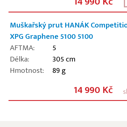
14 990 Kč
Muškařský prut HANÁK Competiti
XPG Graphene 5100
5100
AFTMA:
5
Délka:
305 cm
Hmotnost:
89 g
14 990 Kč
s