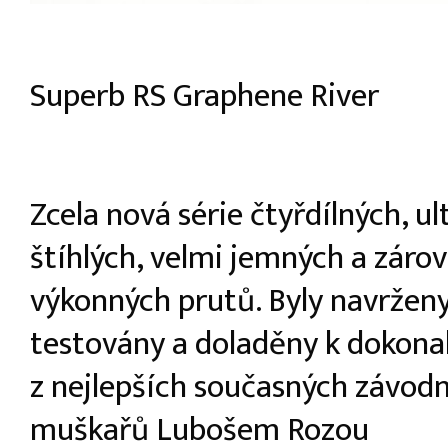
Superb RS Graphene River
Zcela nová série čtyřdílných, ul
štíhlých, velmi jemných a záro
výkonných prutů. Byly navržen
testovány a doladěny k dokona
z nejlepších současných závod
muškařů Lubošem Rozou