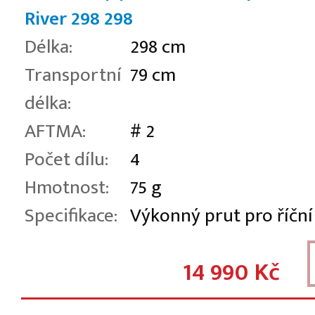
River 298
298
Délka:
298 cm
Transportní
79 cm
délka:
AFTMA:
# 2
Počet dílu:
4
Hmotnost:
75 g
Specifikace:
Výkonný prut pro říční
14 990 Kč