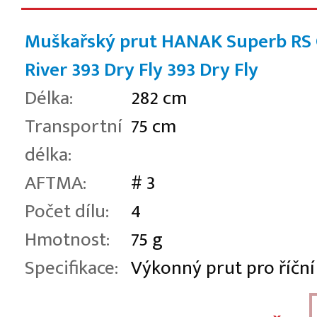
Muškařský prut HANAK Superb RS
River 393 Dry Fly
393 Dry Fly
Délka:
282 cm
Transportní
75 cm
délka:
AFTMA:
# 3
Počet dílu:
4
Hmotnost:
75 g
Specifikace:
Výkonný prut pro říční