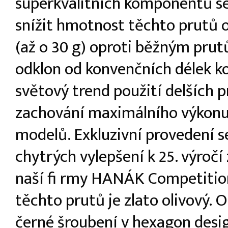
superkvalitních komponentů se
snížit hmotnost těchto prutů 
(až o 30 g) oproti běžným pru
odklon od konvenčních délek k
světový trend použití delších p
zachování maximálního výkonu
modelů. Exkluzivní provedení 
chytrých vylepšení k 25. výročí
naší fi rmy HANÁK Competitio
těchto prutů je zlato olivový. O
černé šroubení v hexagon desi