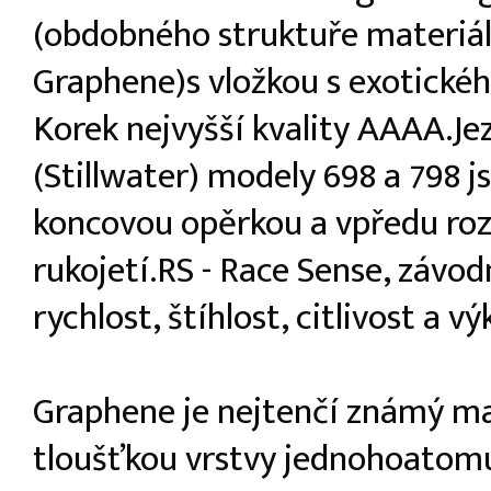
(obdobného struktuře materiá
Graphene)s vložkou s exotickéh
Korek nejvyšší kvality AAAA.Je
(Stillwater) modely 698 a 798 
koncovou opěrkou a vpředu ro
rukojetí.RS - Race Sense, závod
rychlost, štíhlost, citlivost a vý
Graphene je nejtenčí známý ma
tloušťkou vrstvy jednohoatom