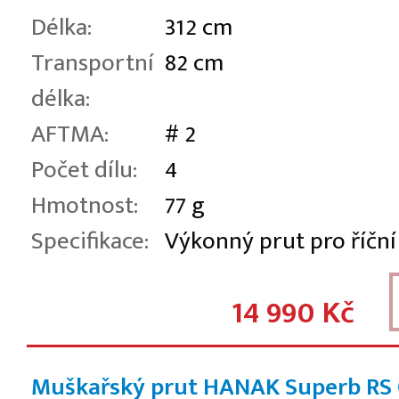
Délka:
312 cm
Transportní
82 cm
délka:
AFTMA:
# 2
Počet dílu:
4
Hmotnost:
77 g
Specifikace:
Výkonný prut pro říční
14 990 Kč
Muškařský prut HANAK Superb RS