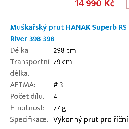
14 990 Kč
Muškařský prut HANAK Superb RS
River 398
398
Délka:
298 cm
Transportní
79 cm
délka:
AFTMA:
# 3
Počet dílu:
4
Hmotnost:
77 g
Specifikace:
Výkonný prut pro říční