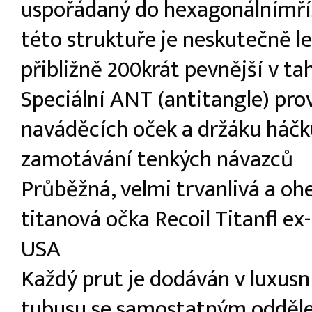
uspořádaný do hexagonálnímříž
této struktuře je neskutečně l
přibližně 200krát pevnější v ta
Speciální ANT (antitangle) pro
naváděcích oček a držáku háčk
zamotávání tenkých návazců
Průběžná, velmi trvanlivá a oh
titanová očka Recoil Titanfl ex
USA
Každý prut je dodáván v luxu
tubusu se samostatným odděl