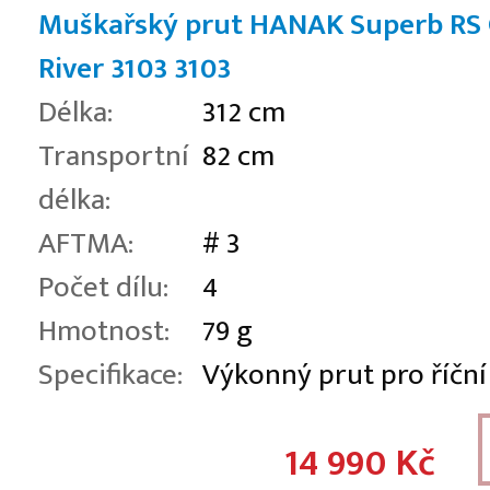
Muškařský prut HANAK Superb RS
River 3103
3103
Délka:
312 cm
Transportní
82 cm
délka:
AFTMA:
# 3
Počet dílu:
4
Hmotnost:
79 g
Specifikace:
Výkonný prut pro říční
14 990 Kč