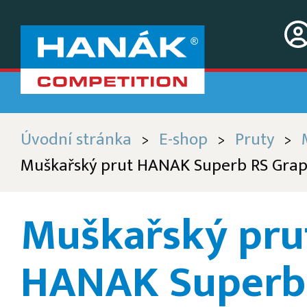
Úvodní stránka
E-shop
Pruty
>
>
>
Muškařský prut HANAK Superb RS Grap
Muškařský pru
HANAK Superb