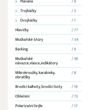
Plavaná
/ 6
Trojháčky
/ 3
Dvojháčky
/ 1
Hlavičky
/ 77
Muškařské šňůry
/ 54
Backing
/ 6
Muškařské
/ 30
návazce,vlasce,indikátory
Mikrokroužky, karabinky,
/ 8
obratlíky
Brodící kalhoty, brodící boty
/ 19
Oblečení
/ 72
Polarizační brýle
/ 17