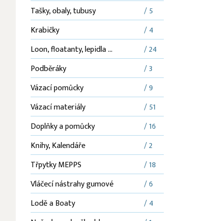
Tašky, obaly, tubusy
/ 5
Krabičky
/ 4
Loon, floatanty, lepidla ...
/ 24
Podběráky
/ 3
Vázací pomůcky
/ 9
Vázací materiály
/ 51
Doplňky a pomůcky
/ 16
Knihy, Kalendáře
/ 2
Třpytky MEPPS
/ 18
Vláčecí nástrahy gumové
/ 6
Lodě a Boaty
/ 4