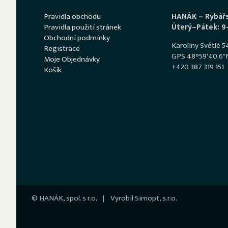
Pravidla obchodu
HANÁK – Rybář
Pravidla použití stránek
Úterý–Pátek: 9
Obchodní podmínky
Karolíny Světlé 
Registrace
GPS 48°59'40.6"N
Moje Objednávky
+420 387 319 151
Košík
© HANÁK, spol. s r.o. | Vyrobil
Simopt, s.r.o.