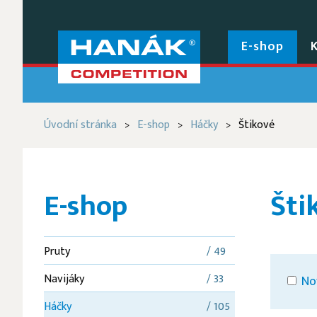
E-shop
Úvodní stránka
E-shop
Háčky
Štikové
>
>
>
E-shop
Šti
Pruty
/ 49
Navijáky
/ 33
No
Háčky
/ 105