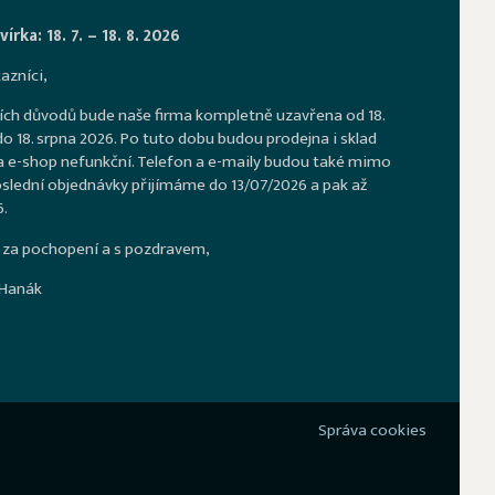
írka: 18. 7. – 18. 8. 2026
azníci,
ích důvodů bude naše firma kompletně uzavřena od 18.
o 18. srpna 2026. Po tuto dobu budou prodejna i sklad
a e-shop nefunkční. Telefon a e-maily budou také mimo
slední objednávky přijímáme do 13/07/2026 a pak až
.
za pochopení a s pozdravem,
 Hanák
Správa cookies