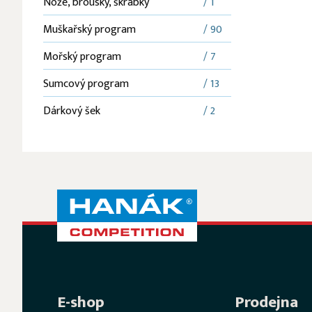
Nože, brousky, škrabky
/ 1
Muškařský program
/ 90
Mořský program
/ 7
Sumcový program
/ 13
Dárkový šek
/ 2
E-shop
Prodejna