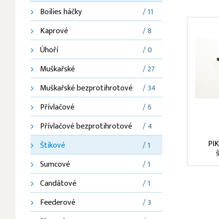
Boilies háčky
/ 11
Kaprové
/ 8
Úhoří
/ 0
Muškařské
/ 27
Muškařské bezprotihrotové
/ 34
Přívlačové
/ 6
Přívlačové bezprotihrotové
/ 4
PI
Štikové
/ 1
Sumcové
/ 1
Candátové
/ 1
Feederové
/ 3