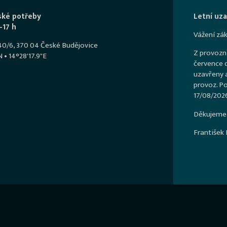
ské potřeby
Letní uzav
–17 h
Vážení zák
540/6, 370 04 České Budějovice
Z provozn
 • 14°28'17.9"E
července d
uzavřeny 
provoz. Po
17/08/2026
Děkujeme 
František