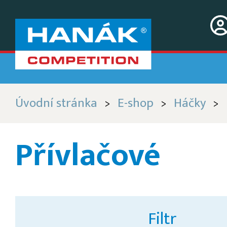
Úvodní stránka
E-shop
Háčky
>
>
>
Přívlačové
Filtr