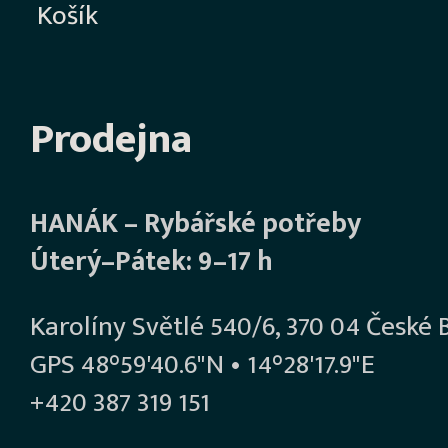
Košík
Prodejna
HANÁK – Rybářské potřeby
Úterý–Pátek: 9–17 h
Karolíny Světlé 540/6, 370 04 České 
GPS 48°59'40.6"N • 14°28'17.9"E
+420 387 319 151