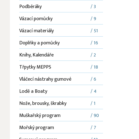
Podběráky
/ 3
Vázací pomůcky
/ 9
Vázací materiály
/ 51
Doplňky a pomůcky
/ 16
Knihy, Kalendáře
/ 2
Třpytky MEPPS
/ 18
Vláčecí nástrahy gumové
/ 6
Lodě a Boaty
/ 4
Nože, brousky, škrabky
/ 1
Muškařský program
/ 90
Mořský program
/ 7