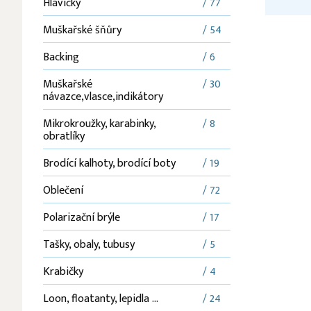
Hlavičky
/ 77
Muškařské šňůry
/ 54
Backing
/ 6
Muškařské
/ 30
návazce,vlasce,indikátory
Mikrokroužky, karabinky,
/ 8
obratlíky
Brodící kalhoty, brodící boty
/ 19
Oblečení
/ 72
Polarizační brýle
/ 17
Tašky, obaly, tubusy
/ 5
Krabičky
/ 4
Loon, floatanty, lepidla ...
/ 24