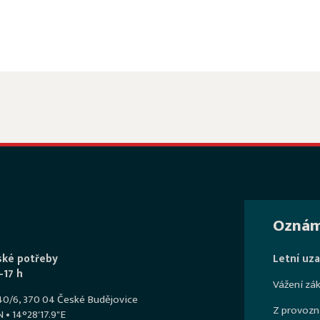
Oznám
ské potřeby
Letní uzav
–17 h
Vážení zák
540/6, 370 04 České Budějovice
Z provozn
 • 14°28'17.9"E