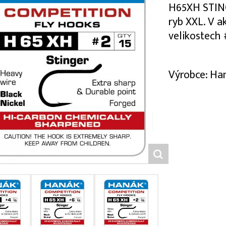
H65XH STING
ryb XXL. V a
velikostech #
Výrobce: Ha