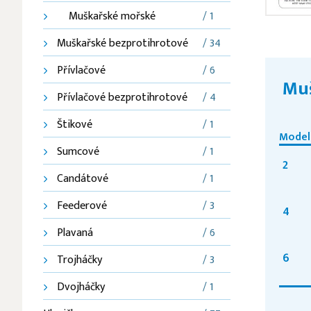
Muškařské mořské
/ 1
Muškařské bezprotihrotové
/ 34
Přívlačové
/ 6
Mu
Přívlačové bezprotihrotové
/ 4
Štikové
/ 1
Model
Sumcové
/ 1
2
Candátové
/ 1
Feederové
/ 3
4
Plavaná
/ 6
6
Trojháčky
/ 3
Dvojháčky
/ 1