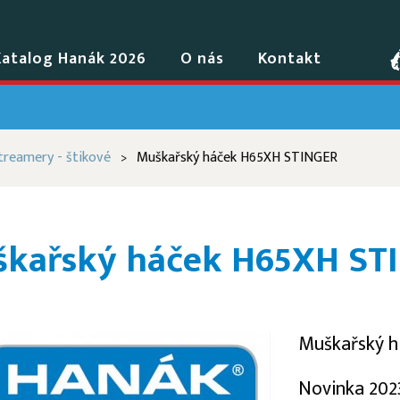
Katalog Hanák 2026
O nás
Kontakt
treamery - štikové
Muškařský háček H65XH STINGER
>
kařský háček H65XH ST
Muškařský 
Novinka 2023