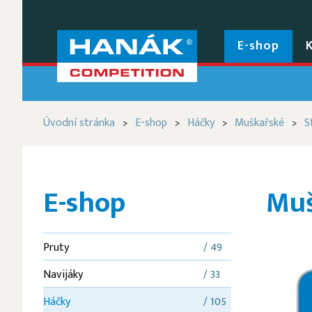
E-shop
Úvodní stránka
E-shop
Háčky
Muškařské
S
>
>
>
>
E-shop
Muš
Pruty
/ 49
Navijáky
/ 33
Háčky
/ 105