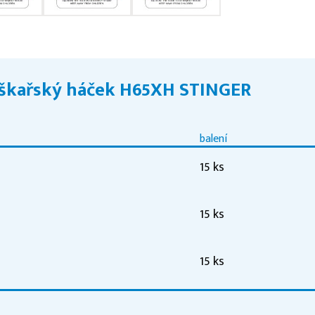
škařský háček H65XH STINGER
balení
15 ks
15 ks
15 ks