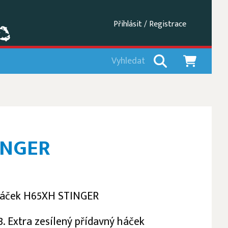
Přihlásit / Registrace
INGER
háček H65XH STINGER
. Extra zesílený přídavný háček