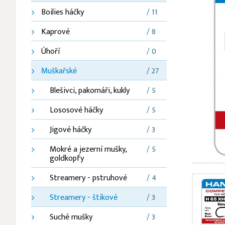
Boilies háčky
/ 11
Kaprové
/ 8
Úhoří
/ 0
Muškařské
/ 27
Blešivci, pakomáři, kukly
/ 5
Lososové háčky
/ 5
Jigové háčky
/ 3
Mokré a jezerní mušky,
/ 5
goldkopfy
Streamery - pstruhové
/ 4
Streamery - štikové
/ 3
Suché mušky
/ 3