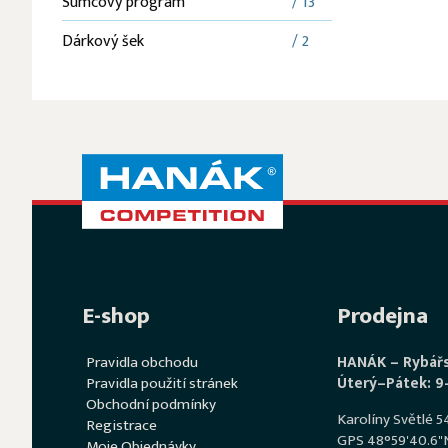
Sumcový program
/ 13
Dárkový šek
/ 2
E-shop
Prodejna
Pravidla obchodu
HANÁK – Rybář
Pravidla použití stránek
Úterý–Pátek: 9
Obchodní podmínky
Karolíny Světlé 
Registrace
GPS 48°59'40.6"N
Moje Objednávky