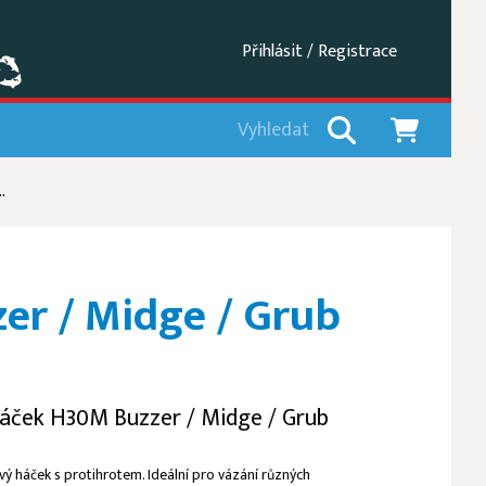
Přihlásit / Registrace
.
r / Midge / Grub
áček H30M Buzzer / Midge / Grub
ový háček s protihrotem. Ideální pro vázání různých