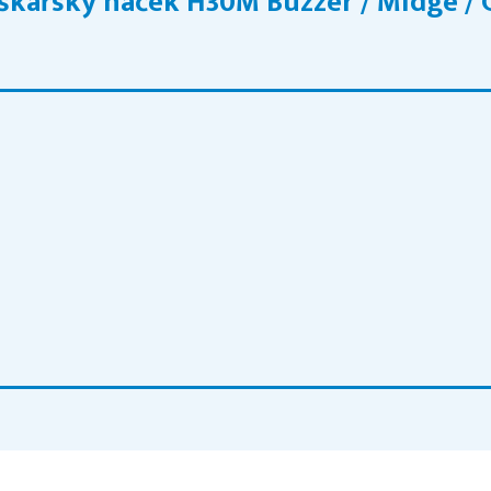
kařský háček H30M Buzzer / Midge / 