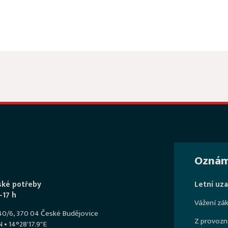
Oznám
ské potřeby
Letní uzav
–17 h
Vážení zák
540/6, 370 04 České Budějovice
Z provozn
 • 14°28'17.9"E