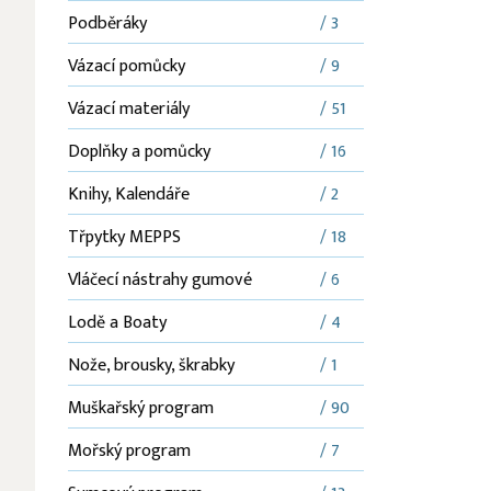
Podběráky
/ 3
Vázací pomůcky
/ 9
Vázací materiály
/ 51
Doplňky a pomůcky
/ 16
Knihy, Kalendáře
/ 2
Třpytky MEPPS
/ 18
Vláčecí nástrahy gumové
/ 6
Lodě a Boaty
/ 4
Nože, brousky, škrabky
/ 1
Muškařský program
/ 90
Mořský program
/ 7