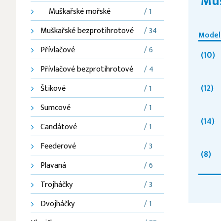
Muš
Muškařské mořské
/ 1
Muškařské bezprotihrotové
/ 34
Model
Přívlačové
/ 6
(10)
Přívlačové bezprotihrotové
/ 4
(12)
Štikové
/ 1
Sumcové
/ 1
(14)
Candátové
/ 1
Feederové
/ 3
(8)
Plavaná
/ 6
Trojháčky
/ 3
Dvojháčky
/ 1