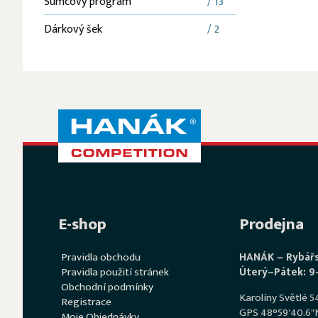
Sumcový program
/ 13
Dárkový šek
/ 2
E-shop
Prodejna
Pravidla obchodu
HANÁK – Rybář
Pravidla použití stránek
Úterý–Pátek: 9
Obchodní podmínky
Karolíny Světlé 
Registrace
GPS 48°59'40.6"N
Moje Objednávky