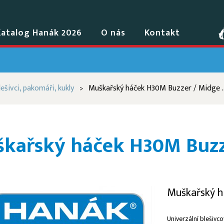
Katalog Hanák 2026
O nás
Kontakt
lešivci, pakomáři, kukly
Muškařský háček H30M Buzzer / Midge ..
>
kařský háček H30M Buzze
Muškařský h
Univerzální blešivc