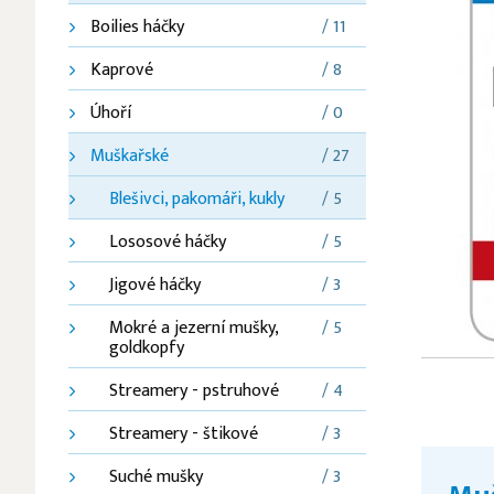
Boilies háčky
/ 11
Kaprové
/ 8
Úhoří
/ 0
Muškařské
/ 27
Blešivci, pakomáři, kukly
/ 5
Lososové háčky
/ 5
Jigové háčky
/ 3
Mokré a jezerní mušky,
/ 5
goldkopfy
Streamery - pstruhové
/ 4
Streamery - štikové
/ 3
Suché mušky
/ 3