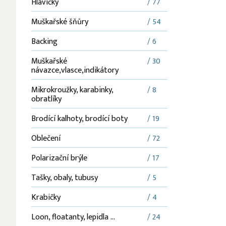
Hlavičky
/ 77
Muškařské šňůry
/ 54
Backing
/ 6
Muškařské
/ 30
návazce,vlasce,indikátory
Mikrokroužky, karabinky,
/ 8
obratlíky
Brodící kalhoty, brodící boty
/ 19
Oblečení
/ 72
Polarizační brýle
/ 17
Tašky, obaly, tubusy
/ 5
Krabičky
/ 4
Loon, floatanty, lepidla ...
/ 24