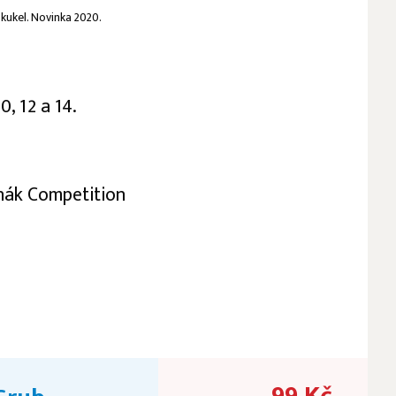
 kukel. Novinka 2020.
10, 12 a 14.
.
nák Competition
99 Kč