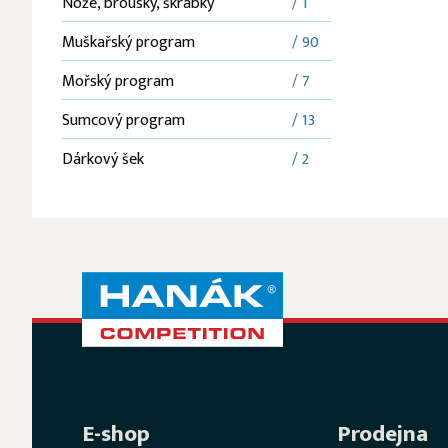
Nože, brousky, škrabky
/ 1
Muškařský program
/ 90
Mořský program
/ 7
Sumcový program
/ 13
Dárkový šek
/ 2
E-shop
Prodejna