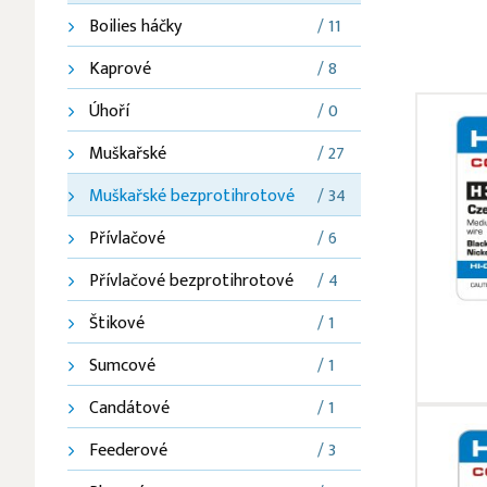
Boilies háčky
/ 11
Kaprové
/ 8
Úhoří
/ 0
Muškařské
/ 27
Muškařské bezprotihrotové
/ 34
Přívlačové
/ 6
Přívlačové bezprotihrotové
/ 4
Štikové
/ 1
Sumcové
/ 1
Candátové
/ 1
Feederové
/ 3