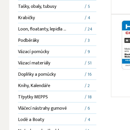
Tašky, obaly, tubusy
/ 5
Krabičky
/ 4
Loon, floatanty, lepidla ...
/ 24
Podběráky
/ 3
Vázací pomůcky
/ 9
Vázací materiály
/ 51
Doplňky a pomůcky
/ 16
Knihy, Kalendáře
/ 2
Třpytky MEPPS
/ 18
Vláčecí nástrahy gumové
/ 6
Lodě a Boaty
/ 4