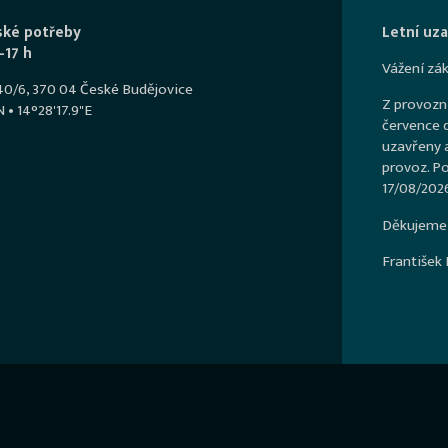
ské potřeby
Letní uzav
–17 h
Vážení zák
540/6, 370 04 České Budějovice
Z provozn
 • 14°28'17.9"E
července d
uzavřeny 
provoz. Po
17/08/2026
Děkujeme 
František