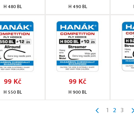
H 480 BL
H 490 BL
99 Kč
99 Kč
H 550 BL
H 900 BL
1
2
3