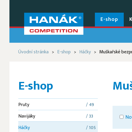
E-shop
Úvodní stránka
E-shop
Háčky
Muškařské bezp
>
>
>
E-shop
Muš
Pruty
/ 49
Navijáky
/ 33
No
Háčky
/ 105