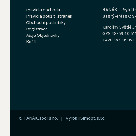
Pravidla obchodu
HANÁK – Rybář
Pravidla použití stránek
Úterý–Pátek: 9
Obchodní podmínky
Karolíny Světlé 
Registrace
GPS 48°59'40.6"N
Moje Objednávky
+420 387 319 151
Košík
© HANÁK, spol. s r.o. | Vyrobil
Simopt, s.r.o.