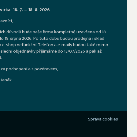
írka: 18. 7. – 18. 8. 2026
azníci,
ích důvodů bude naše firma kompletně uzavřena od 18.
o 18. srpna 2026. Po tuto dobu budou prodejna i sklad
a e-shop nefunkční. Telefon a e-maily budou také mimo
slední objednávky přijímáme do 13/07/2026 a pak až
.
za pochopení a s pozdravem,
 Hanák
Správa cookies