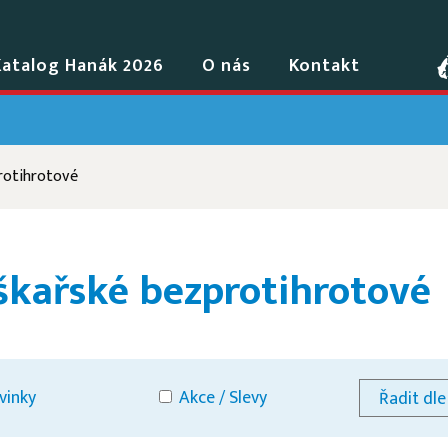
Katalog Hanák 2026
O nás
Kontakt
rotihrotové
kařské bezprotihrotové
vinky
Akce / Slevy