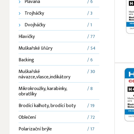
Plavaná
/ 6
Trojháčky
/ 3
Dvojháčky
/ 1
Hlavičky
/ 77
Muškařské šňůry
/ 54
Backing
/ 6
Muškařské
/ 30
návazce,vlasce,indikátory
Mikrokroužky, karabinky,
/ 8
obratlíky
Brodící kalhoty, brodící boty
/ 19
Oblečení
/ 72
Polarizační brýle
/ 17