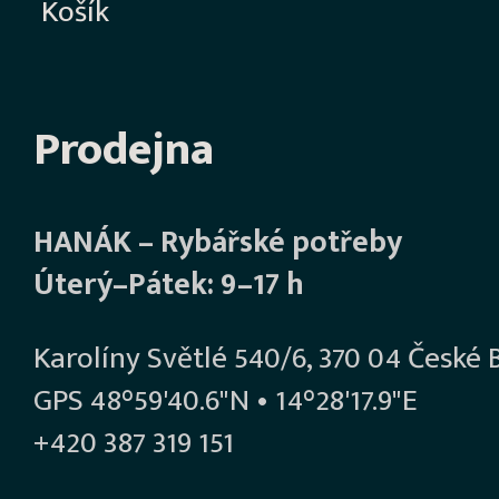
Košík
Prodejna
HANÁK – Rybářské potřeby
Úterý–Pátek: 9–17 h
Karolíny Světlé 540/6, 370 04 České 
GPS 48°59'40.6"N • 14°28'17.9"E
+420 387 319 151