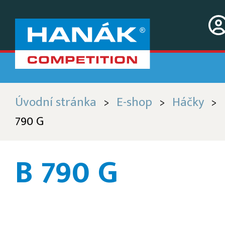
Úvodní stránka
E-shop
Háčky
>
>
>
790 G
B 790 G