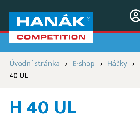
Úvodní stránka
E-shop
Háčky
>
>
>
40 UL
H 40 UL