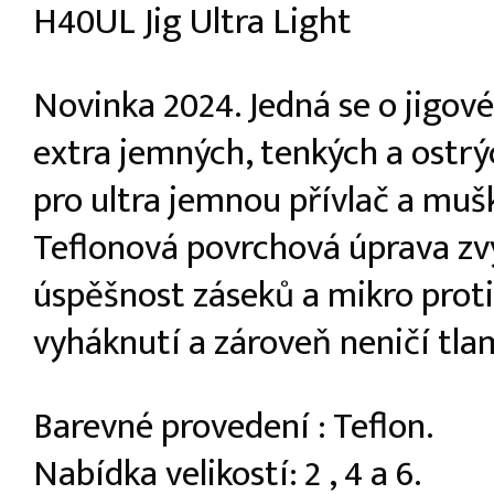
H40UL Jig Ultra Light
Novinka 2024. Jedná se o jigov
extra jemných, tenkých a ostr
pro ultra jemnou přívlač a muš
Teflonová povrchová úprava zv
úspěšnost záseků a mikro proti
vyháknutí a zároveň neničí tla
Barevné provedení : Teflon.
Nabídka velikostí: 2 , 4 a 6.