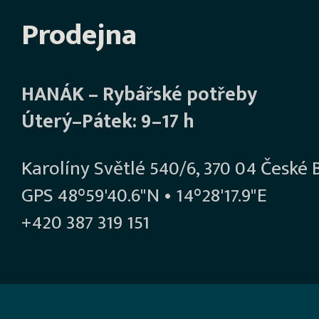
Prodejna
HANÁK – Rybářské potřeby
Úterý–Pátek: 9–17 h
Karolíny Světlé 540/6, 370 04 České 
GPS 48°59'40.6"N • 14°28'17.9"E
+420 387 319 151