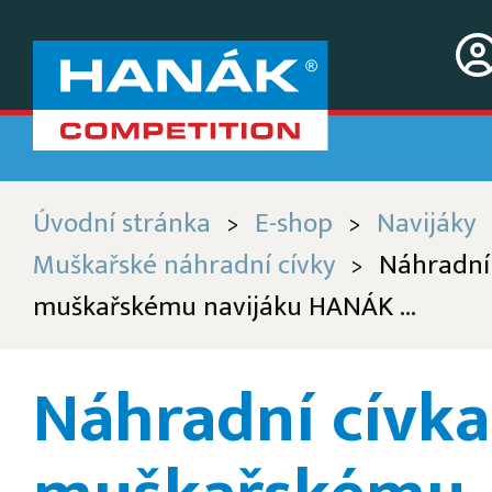
Úvodní stránka
E-shop
Navijáky
>
>
Muškařské náhradní cívky
Náhradní 
>
muškařskému navijáku HANÁK ...
Náhradní cívka