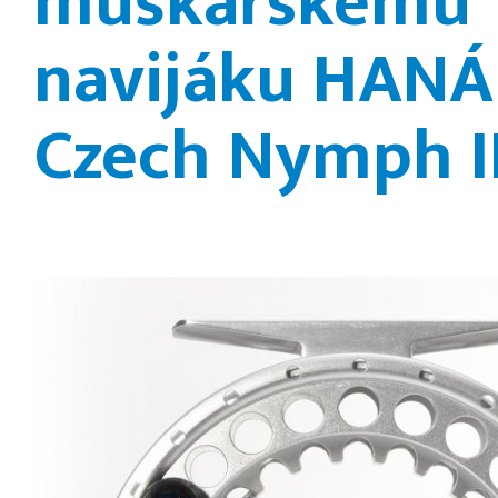
muškařskému
navijáku HAN
Czech Nymph II