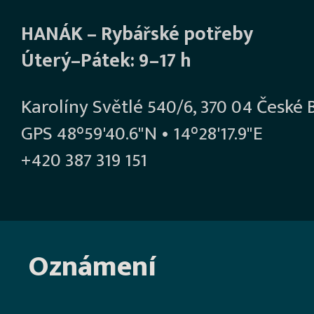
HANÁK – Rybářské potřeby
Úterý–Pátek: 9–17 h
Karolíny Světlé 540/6, 370 04 České 
GPS 48°59'40.6"N • 14°28'17.9"E
+420 387 319 151
Oznámení