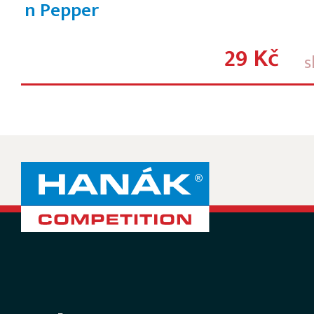
n Pepper
29 Kč
s