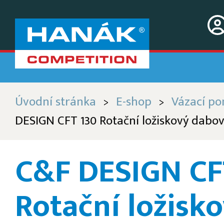
Úvodní stránka
E-shop
Vázací p
>
>
DESIGN CFT 130 Rotační ložiskový dabo
C&F DESIGN CF
Rotační ložisk