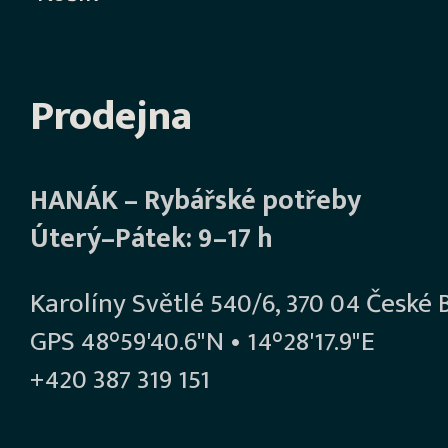
Prodejna
HANÁK – Rybářské potřeby
Úterý–Pátek: 9–17 h
Karolíny Světlé 540/6, 370 04 České 
GPS 48°59'40.6"N • 14°28'17.9"E
+420 387 319 151