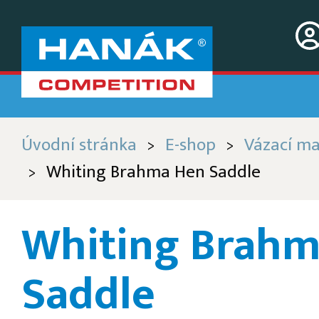
Úvodní stránka
E-shop
Vázací ma
>
>
Whiting Brahma Hen Saddle
>
Whiting Brahm
Saddle