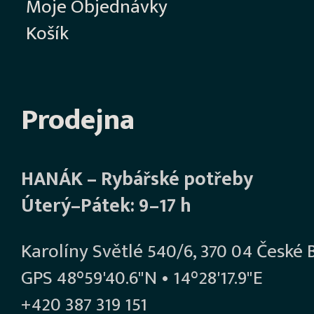
Moje Objednávky
Košík
Prodejna
HANÁK – Rybářské potřeby
Úterý–Pátek: 9–17 h
Karolíny Světlé 540/6, 370 04 České 
GPS 48°59'40.6"N • 14°28'17.9"E
+420 387 319 151