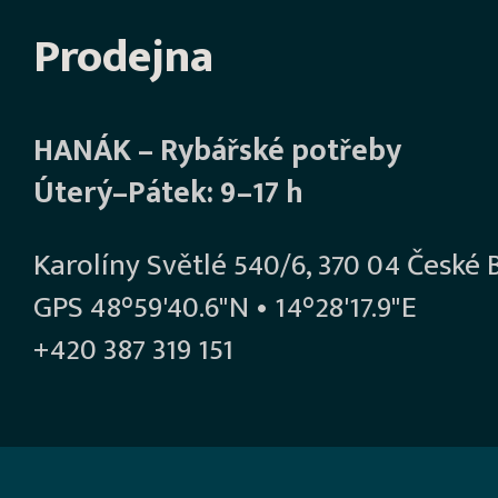
Prodejna
HANÁK – Rybářské potřeby
Úterý–Pátek: 9–17 h
Karolíny Světlé 540/6, 370 04 České 
GPS 48°59'40.6"N • 14°28'17.9"E
+420 387 319 151