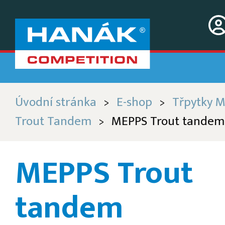
Úvodní stránka
E-shop
Třpytky 
>
>
Trout Tandem
MEPPS Trout tandem
>
MEPPS Trout
tandem