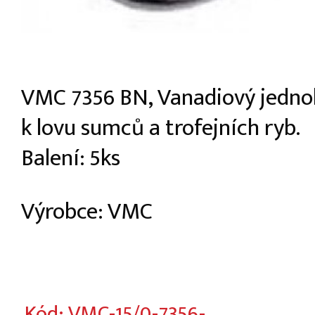
VMC 7356 BN, Vanadiový jedno
k lovu sumců a trofejních ryb.
Balení: 5ks
Výrobce: VMC
Kód: VMC-15/0-7356-