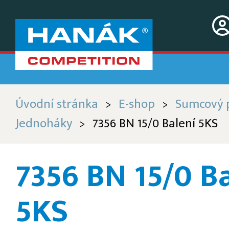
Úvodní stránka
E-shop
Sumcový 
>
>
Jednoháky
7356 BN 15/0 Balení 5KS
>
7356 BN 15/0 B
5KS