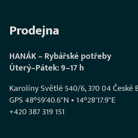
Prodejna
HANÁK – Rybářské potřeby
Úterý–Pátek: 9–17 h
Karolíny Světlé 540/6, 370 04 České 
GPS 48°59'40.6"N • 14°28'17.9"E
+420 387 319 151