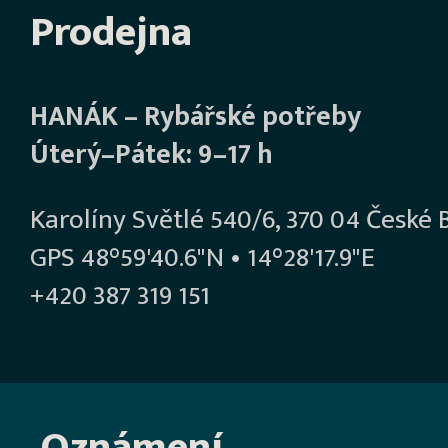
Prodejna
HANÁK – Rybářské potřeby
Úterý–Pátek: 9–17 h
Karolíny Světlé 540/6, 370 04 České 
GPS 48°59'40.6"N • 14°28'17.9"E
+420 387 319 151
Oznámení