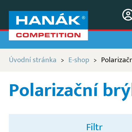
Úvodní stránka
E-shop
Polarizačn
>
>
Polarizační brý
Filtr