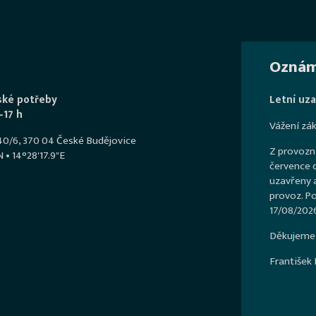
Oznám
ské potřeby
Letní uzav
–17 h
Vážení zák
540/6, 370 04 České Budějovice
Z provozn
 • 14°28'17.9"E
července d
uzavřeny 
provoz. Po
17/08/2026
Děkujeme 
František