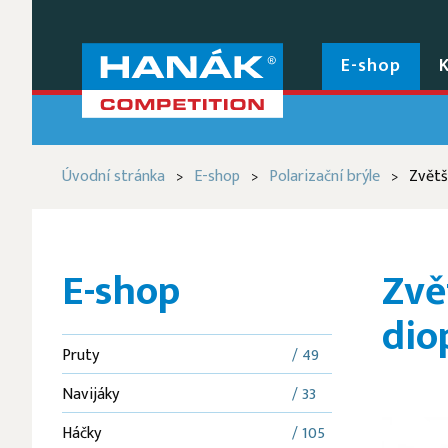
E-shop
Úvodní stránka
E-shop
Polarizační brýle
Zvětšo
>
>
>
E-shop
Zvě
diop
Pruty
/ 49
Navijáky
/ 33
Háčky
/ 105