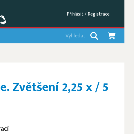
Přihlásit / Registrace
e. Zvětšení 2,25 x / 5
vací