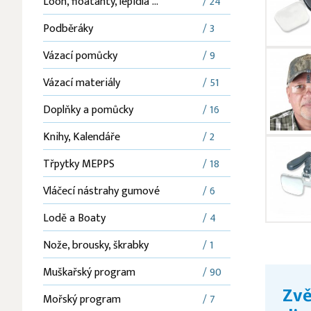
Loon, floatanty, lepidla ...
/ 24
Podběráky
/ 3
Vázací pomůcky
/ 9
Vázací materiály
/ 51
Doplňky a pomůcky
/ 16
Knihy, Kalendáře
/ 2
Třpytky MEPPS
/ 18
Vláčecí nástrahy gumové
/ 6
Lodě a Boaty
/ 4
Nože, brousky, škrabky
/ 1
Muškařský program
/ 90
Zvě
Mořský program
/ 7