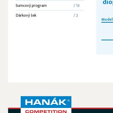
dio
Sumcový program
/ 13
Dárkový šek
/ 2
Model