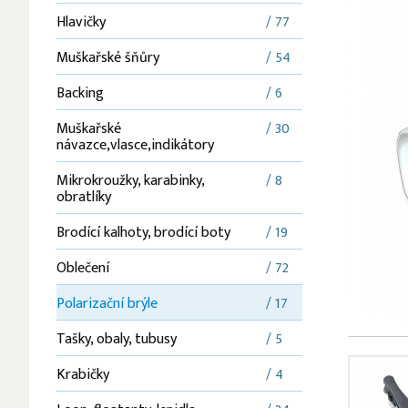
Hlavičky
/ 77
Muškařské šňůry
/ 54
Backing
/ 6
Muškařské
/ 30
návazce,vlasce,indikátory
Mikrokroužky, karabinky,
/ 8
obratlíky
Brodící kalhoty, brodící boty
/ 19
Oblečení
/ 72
Polarizační brýle
/ 17
Tašky, obaly, tubusy
/ 5
Krabičky
/ 4