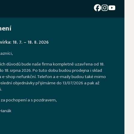
ení
írka: 18. 7. – 18. 8. 2026
azníci,
ích důvodů bude naše firma kompletně uzavřena od 18.
o 18. srpna 2026. Po tuto dobu budou prodejna i sklad
a e-shop nefunkční. Telefon a e-maily budou také mimo
slední objednávky přijímáme do 13/07/2026 a pak až
.
za pochopení a s pozdravem,
 Hanák