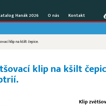
Katalog Hanák 2026
O nás
Kontakt
vací klip na kšilt čepice.
tšovací klip na kšilt čepic
trií.
Klip zvětšo