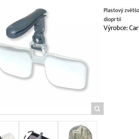
Plastový zvětšov
dioprtií
Výrobce: Ca