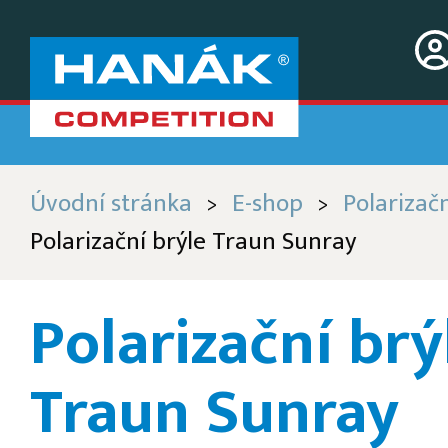
Úvodní stránka
E-shop
Polarizačn
>
>
Polarizační brýle Traun Sunray
Polarizační brý
Traun Sunray