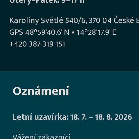
Úterý–Pátek: 9–17 h
Karolíny Světlé 540/6, 370 04 České 
GPS 48°59'40.6"N • 14°28'17.9"E
+420 387 319 151
Oznámení
Letní uzavírka: 18. 7. – 18. 8. 2026
Vážení zákazníci,