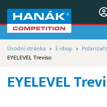
Úvodní stránka
E-shop
Polarizačn
>
>
EYELEVEL Treviso
EYELEVEL Trevi