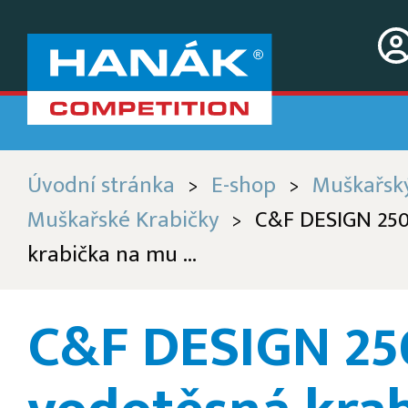
Úvodní stránka
E-shop
Muškařsk
>
>
Muškařské Krabičky
C&F DESIGN 250
>
krabička na mu ...
C&F DESIGN 25