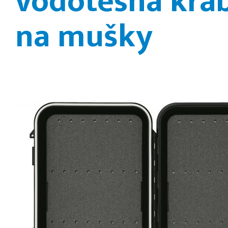
vodotěsná kra
na mušky