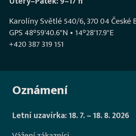
Úterý–Pátek: 9–17 h
Karolíny Světlé 540/6, 370 04 České 
GPS 48°59'40.6"N • 14°28'17.9"E
+420 387 319 151
Oznámení
Letní uzavírka: 18. 7. – 18. 8. 2026
Vážení zákazníci,