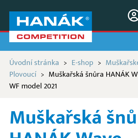
Úvodní stránka
E-shop
Muškařsk
>
>
Plovoucí
Muškařská šnůra HANÁK Wa
>
WF model 2021
Muškařská šnů