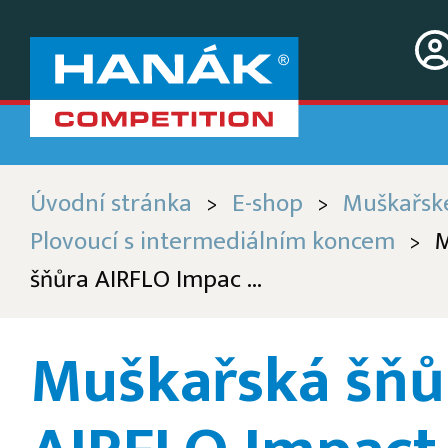
Úvodní stránka
E-shop
Muškařsk
>
>
Plovoucí s intermediálním koncem
M
>
šňůra AIRFLO Impac ...
Muškařská šňů