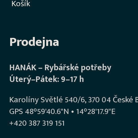
Košík
Prodejna
HANÁK – Rybářské potřeby
Úterý–Pátek: 9–17 h
Karolíny Světlé 540/6, 370 04 České 
GPS 48°59'40.6"N • 14°28'17.9"E
+420 387 319 151