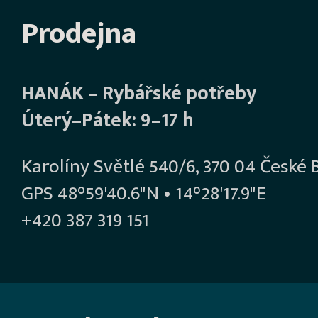
Prodejna
HANÁK – Rybářské potřeby
Úterý–Pátek: 9–17 h
Karolíny Světlé 540/6, 370 04 České 
GPS 48°59'40.6"N • 14°28'17.9"E
+420 387 319 151