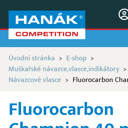
Úvodní stránka
E-shop
>
>
Muškařské návazce,vlasce,indikátory
>
Návazcové vlasce
Fluorocarbon Cham
>
Fluorocarbon