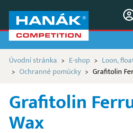
Úvodní stránka
E-shop
Loon, float
>
>
Ochranné pomůcky
Grafitolin F
>
>
Grafitolin Ferr
Wax