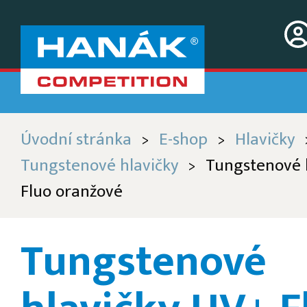
Úvodní stránka
E-shop
Hlavičky
>
>
Tungstenové hlavičky
Tungstenové 
>
Fluo oranžové
Tungstenové