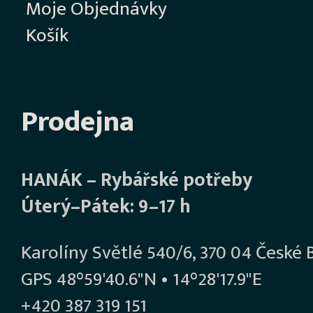
Moje Objednávky
Košík
Prodejna
HANÁK – Rybářské potřeby
Úterý–Pátek: 9–17 h
Karolíny Světlé 540/6, 370 04 České 
GPS 48°59'40.6"N • 14°28'17.9"E
+420 387 319 151