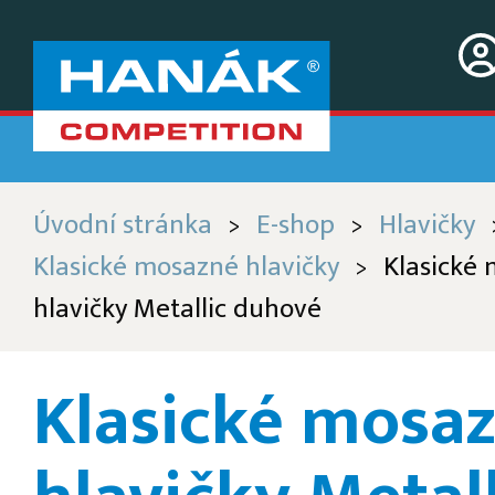
Úvodní stránka
E-shop
Hlavičky
>
>
Klasické mosazné hlavičky
Klasické
>
hlavičky Metallic duhové
Klasické mosa