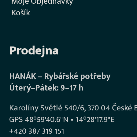
Moje Objednávky
Košík
Prodejna
HANÁK – Rybářské potřeby
Úterý–Pátek: 9–17 h
Karolíny Světlé 540/6, 370 04 České 
GPS 48°59'40.6"N • 14°28'17.9"E
+420 387 319 151