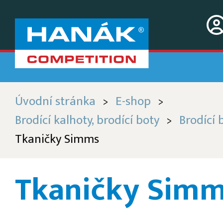
Úvodní stránka
E-shop
>
>
Brodící kalhoty, brodící boty
Brodící 
>
Tkaničky Simms
Tkaničky Sim