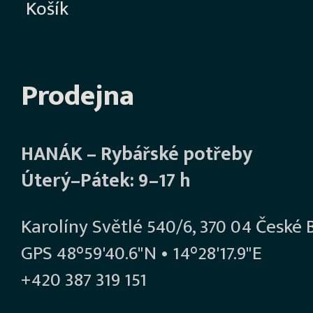
Košík
Prodejna
HANÁK – Rybářské potřeby
Úterý–Pátek: 9–17 h
Karolíny Světlé 540/6, 370 04 České 
GPS 48°59'40.6"N • 14°28'17.9"E
+420 387 319 151