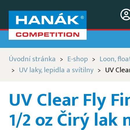
Úvodní stránka
E-shop
Loon, float
>
>
UV laky, lepidla a svítilny
UV Clear 
>
>
UV Clear Fly Fi
1/2 oz Čirý lak 