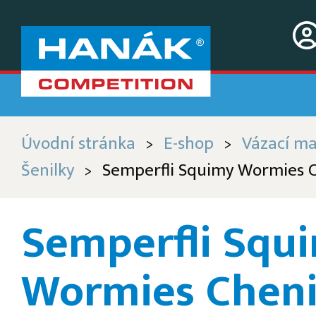
Úvodní stránka
E-shop
Vázací ma
>
>
Šenilky
Semperfli Squimy Wormies C
>
Semperfli Squ
Wormies Cheni