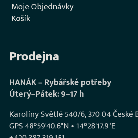
Moje Objednávky
Košík
Prodejna
HANÁK – Rybářské potřeby
Úterý–Pátek: 9–17 h
Karolíny Světlé 540/6, 370 04 České 
GPS 48°59'40.6"N • 14°28'17.9"E
+420 387 319 151