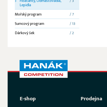
Floatanty, Odmaštovadla,
/ 3
Lepidla
Mořský program
/ 7
Sumcový program
/ 13
Dárkový šek
/ 2
E-shop
Prodejna