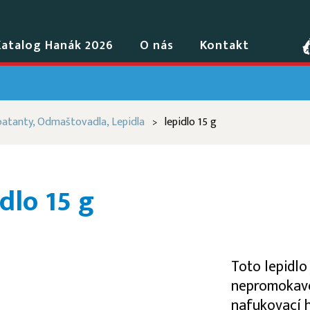
Katalog Hanák 2026
O nás
Kontakt
oatanty, Odmaštovadla, Lepidla
lepidlo 15 g
>
idlo 15 g
Toto lepidlo 
nepromokavé 
nafukovací h