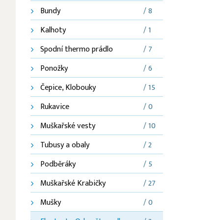
Bundy
/ 8
Kalhoty
/ 1
Spodní thermo prádlo
/ 7
Ponožky
/ 6
Čepice, Klobouky
/ 15
Rukavice
/ 0
Muškařské vesty
/ 10
Tubusy a obaly
/ 2
Podběráky
/ 5
Muškařské Krabičky
/ 27
Mušky
/ 0