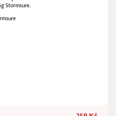
5g Stormsure.
ormsure
259 Kč