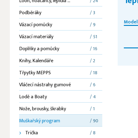
lep
Loon, floatanty, lepidla ...
/ 24
Podběráky
/ 3
Model
Vázací pomůcky
/ 9
Vázací materiály
/ 51
Doplňky a pomůcky
/ 16
Knihy, Kalendáře
/ 2
Třpytky MEPPS
/ 18
Vláčecí nástrahy gumové
/ 6
Lodě a Boaty
/ 4
Nože, brousky, škrabky
/ 1
Muškařský program
/ 90
Trička
/ 8