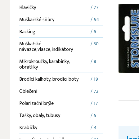
Hlavičky
/ 77
Muškařské šňůry
/ 54
Backing
/ 6
Muškařské
/ 30
návazce,vlasce,indikátory
Mikrokroužky, karabinky,
/ 8
obratlíky
Brodící kalhoty, brodící boty
/ 19
Oblečení
/ 72
Polarizační brýle
/ 17
Tašky, obaly, tubusy
/ 5
Krabičky
/ 4