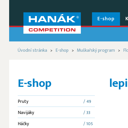
E-shop
Úvodní stránka
E-shop
Muškařský program
Fl
>
>
>
E-shop
lep
Pruty
/ 49
Navijáky
/ 33
Háčky
/ 105