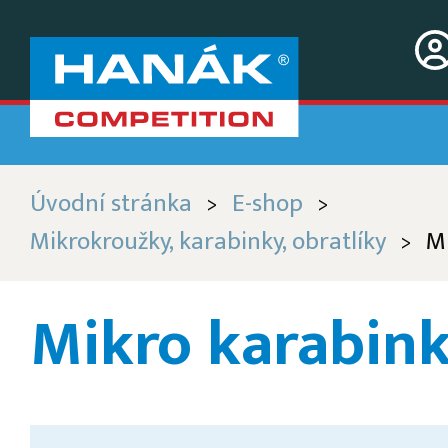
Úvodní stránka
E-shop
>
>
Mikrokroužky, karabinky, obratlíky
M
>
Mikro karabin