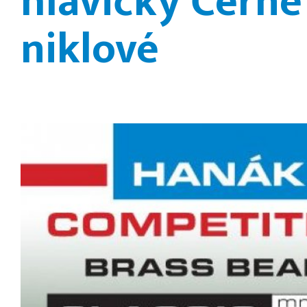
hlavičky Černé
niklové