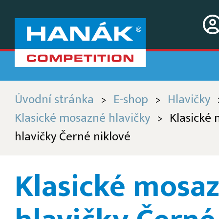
Úvodní stránka
E-shop
Hlavičky
>
>
Klasické mosazné hlavičky
Klasické
>
hlavičky Černé niklové
Klasické mosa