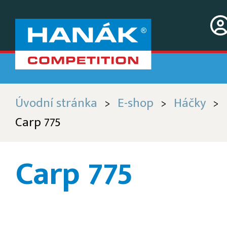
Úvodní stránka
E-shop
Háčky
>
>
>
Carp 775
Carp 775