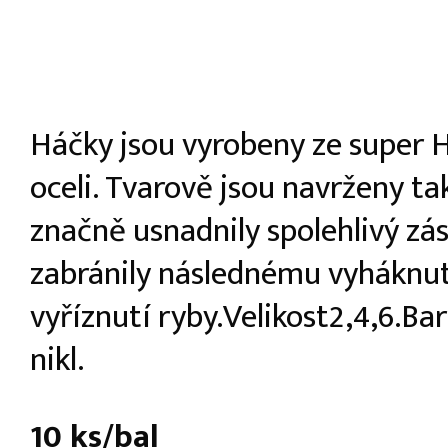
Háčky jsou vyrobeny ze super 
oceli. Tvarově jsou navrženy ta
značně usnadnily spolehlivý zá
zabránily následnému vyháknut
vyříznutí ryby.Velikost2,4,6.Ba
nikl.
10 ks/bal