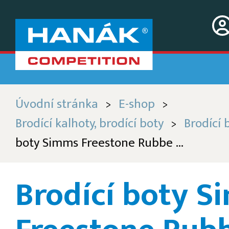
Úvodní stránka
E-shop
>
>
Brodící kalhoty, brodící boty
Brodící 
>
boty Simms Freestone Rubbe ...
Brodící boty 